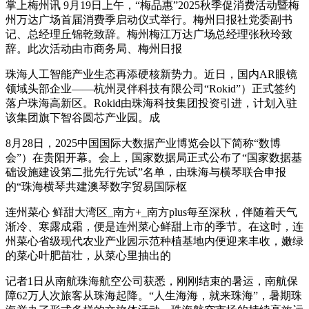
掌上梅州讯 9月19日上午，“梅品惠”2025秋季促消费活动暨梅
州万达广场首届消费季启动仪式举行。梅州日报社党委副书
记、总经理丘锦乾致辞。梅州梅江万达广场总经理张秋玲致
辞。此次活动由市商务局、梅州日报
珠海人工智能产业生态再添硬核新势力。近日，国内AR眼镜
领域头部企业——杭州灵伴科技有限公司“Rokid”）正式签约
落户珠海高新区。Rokid由珠海科技集团投资引进，计划入驻
该集团旗下智谷圆芯产业园。成
8月28日，2025中国国际大数据产业博览会以下简称“数博
会”）在贵阳开幕。会上，国家数据局正式公布了“国家数据基
础设施建设第二批先行先试”名单，由珠海与横琴联合申报
的“珠海横琴共建澳琴数字贸易国际枢
连州菜心 鲜甜大湾区_南方+_南方plus每至深秋，伴随着天气
渐冷、寒露成霜，便是连州菜心鲜甜上市的季节。在这时，连
州菜心省级现代农业产业园示范种植基地内便迎来丰收，嫩绿
的菜心叶肥苗壮，从菜心里抽出的
记者1日从南航珠海航空公司获悉，刚刚结束的暑运，南航保
障62万人次旅客从珠海起降。“人生海海，就来珠海”，暑期珠