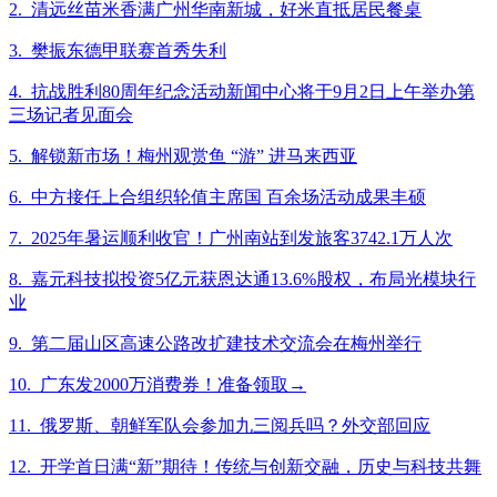
2. 清远丝苗米香满广州华南新城，好米直抵居民餐桌
3. 樊振东德甲联赛首秀失利
4. 抗战胜利80周年纪念活动新闻中心将于9月2日上午举办第
三场记者见面会
5. 解锁新市场！梅州观赏鱼 “游” 进马来西亚
6. 中方接任上合组织轮值主席国 百余场活动成果丰硕
7. 2025年暑运顺利收官！广州南站到发旅客3742.1万人次
8. 嘉元科技拟投资5亿元获恩达通13.6%股权，布局光模块行
业
9. 第二届山区高速公路改扩建技术交流会在梅州举行
10. 广东发2000万消费券！准备领取→
11. 俄罗斯、朝鲜军队会参加九三阅兵吗？外交部回应
12. 开学首日满“新”期待！传统与创新交融，历史与科技共舞