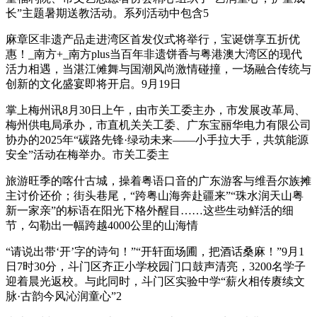
长”主题暑期送教活动。系列活动中包含5
麻章区非遗产品走进湾区首发仪式将举行，宝诞饼享五折优
惠！_南方+_南方plus当百年非遗饼香与粤港澳大湾区的现代
活力相遇，当湛江傩舞与国潮风尚激情碰撞，一场融合传统与
创新的文化盛宴即将开启。9月19日
掌上梅州讯8月30日上午，由市关工委主办，市发展改革局、
梅州供电局承办，市直机关关工委、广东宝丽华电力有限公司
协办的2025年“碳路先锋·绿动未来——小手拉大手，共筑能源
安全”活动在梅举办。市关工委主
旅游旺季的喀什古城，操着粤语口音的广东游客与维吾尔族摊
主讨价还价；街头巷尾，“跨粤山海奔赴疆来”“珠水润天山粤
新一家亲”的标语在阳光下格外醒目……这些生动鲜活的细
节，勾勒出一幅跨越4000公里的山海情
“请说出带‘开’字的诗句！”“开轩面场圃，把酒话桑麻！”9月1
日7时30分，斗门区齐正小学校园门口鼓声清亮，3200名学子
迎着晨光返校。与此同时，斗门区实验中学“薪火相传赓续文
脉·古韵今风沁润童心”2