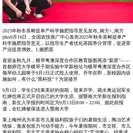
2025年秋冬茶树提单产科学施肥指导意见发布_南方+_南方
plus9月16日，全国农技推广中心发布2025年秋冬茶树提单产
科学施肥指导意见，以指导生产者优化茶园养分管理，促进茶
产业提质增效。1.施肥原
喜迎金秋九月，横琴粤澳深度合作区教育版图再添“新星”——
首都师范大学横琴子期实验中学新校址与横琴粤澳深度合作区
颂琴幼儿园将于9月1日正式投入使用。开学在即，新校园内设
施如何，有什么“黑科技”？为迎接开
9月1日，学生们结束美好的假期，迎来开学。跳水奥运冠军全
红婵也将正式开启自己的大学生涯。据暨南大学新生报到指
南，新生入学报到时间定为9月13日8:00－22:00。据此前报
道，全红婵被保送进入暨南大学
掌上梅州讯为丰富市儿童福利院孩子们的暑期生活，陶冶艺术
情操，激发创造力与动手能力，今年暑假期间，市文联、市儿
童福利院、市文艺志愿者协会精心组织了“艺润童心，护童成