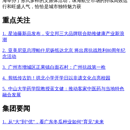
海举办了形式多样的文旅体活动，珠海航空市场的持续高效运
行和旺盛人气，恰恰是城市独特魅力获
重点关注
1. 星油藤新品发布，安立邦三大品牌联合助推健康产业新浪
潮
2. 亚美尼亚总理帕什尼扬抵达北京 将出席抗战胜利80周年纪
念活动
3. 广州市增城区正果镇白面石村：广州抗战第一枪
4. 剪纸传古韵！拱北小学开学日以非遗文化点亮校园
5. 中山大学药学院教授蓝文健：推动客家中医药与当地特色
融合发展
集团要闻
1. 从“大”到“优”，看广东冬瓜种业如何“育见”未来