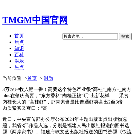
TMGM中国官网
首页
焦点
知识
百科
娱乐
热点
当前位置-->
首页
-->
时尚
3万农户收入翻一番！高要这个特色产业很“高桂”_南方+_南方
plus在肇庆高要，“东方香料”肉桂正被“玩”出新花样——采食
肉桂长大的 “高桂虾”，虾青素含量比普通虾类高出2至3倍，
肉质紧实又爽口；“高
近日，中央宣传部办公厅公布2024年主题出版重点出版物选
题，我省3部作品入选，分别是福建人民出版社报送的图书选
题《两岸家书》、福建海峡文艺出版社报送的图书选题《铁流