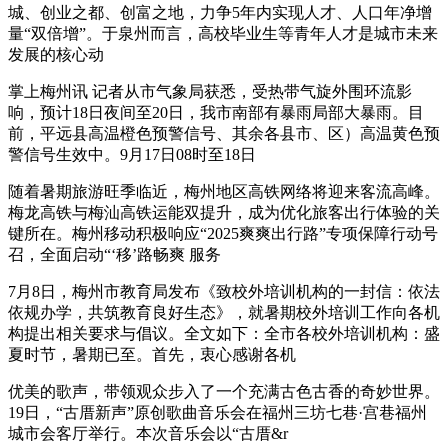
城、创业之都、创富之地，力争5年内实现人才、人口年净增
量“双倍增”。于泉州而言，高校毕业生等青年人才是城市未来
发展的核心动
掌上梅州讯 记者从市气象局获悉，受热带气旋外围环流影
响，预计18日夜间至20日，我市南部有暴雨局部大暴雨。目
前，平远县高温橙色预警信号、其余各县市、区）高温黄色预
警信号生效中。9月17日08时至18日
随着暑期旅游旺季临近，梅州地区高铁网络将迎来客流高峰。
梅龙高铁与梅汕高铁运能双提升，成为优化旅客出行体验的关
键所在。梅州移动积极响应“2025爽爽出行路”专项保障行动号
召，全面启动“‘移’路畅爽 服务
7月8日，梅州市教育局发布《致校外培训机构的一封信：依法
依规办学，共筑教育良好生态》，就暑期校外培训工作向各机
构提出相关要求与倡议。全文如下：全市各校外培训机构：盛
夏时节，暑期已至。首先，衷心感谢各机
优美的歌声，带领观众步入了一个充满古色古香的奇妙世界。
19日，“古厝新声”原创歌曲音乐会在福州三坊七巷·宫巷福州
城市会客厅举行。本次音乐会以“古厝&r