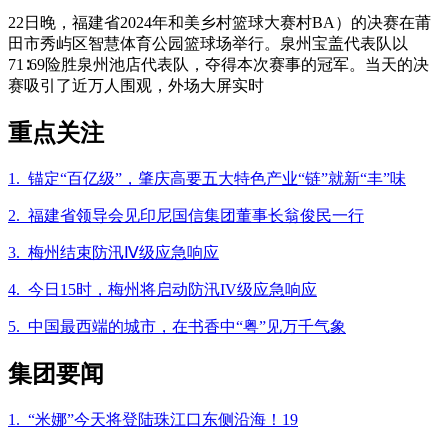
22日晚，福建省2024年和美乡村篮球大赛村BA）的决赛在莆
田市秀屿区智慧体育公园篮球场举行。泉州宝盖代表队以
71∶69险胜泉州池店代表队，夺得本次赛事的冠军。当天的决
赛吸引了近万人围观，外场大屏实时
重点关注
1. 锚定“百亿级”，肇庆高要五大特色产业“链”就新“丰”味
2. 福建省领导会见印尼国信集团董事长翁俊民一行
3. 梅州结束防汛Ⅳ级应急响应
4. 今日15时，梅州将启动防汛IV级应急响应
5. 中国最西端的城市，在书香中“粤”见万千气象
集团要闻
1. “米娜”今天将登陆珠江口东侧沿海！19