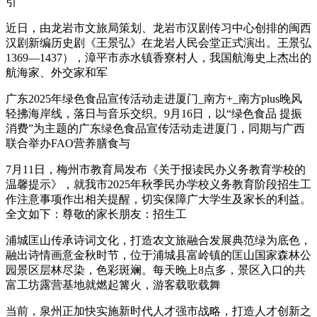
引
近日，由龙岩市文旅局策划、龙岩市汉剧传习中心创排的闽西
汉剧新编历史剧《王景弘》在龙岩人民会堂正式演出。王景弘
1369—1437），漳平市赤水镇香寮村人，我国航海史上杰出的
航海家、外交家和军
广东2025年绿色食品宣传活动走进厦门_南方+_南方plus晚风
轻拂海岸线，落日与音乐交织。9月16日，以“绿色食品 提振
消费”为主题的广东绿色食品宣传活动走进厦门，同期与广西
联合举办FAO营养膳食与
7月11日，梅州市教育局发布《关于报读民办义务教育学校的
温馨提示》，就我市2025年秋季民办学校义务教育阶段招生工
作注意事项作出相关提醒，切实保障广大学生及家长的利益。
全文如下：尊敬的家长朋友：招生工
浦城匡山传承诗词文化，打造农文旅融合发展典范绿为底色，
融出诗情画意金秋时节，位于浦城县富岭镇的匡山国家森林公
园景区层林尽染，色彩斑斓。每天晚上8点多，景区入口的共
富工坊露营基地就燃起篝火，游客载歌载舞
当前，泉州正加快实施新时代人才强市战略，打造人才创新之