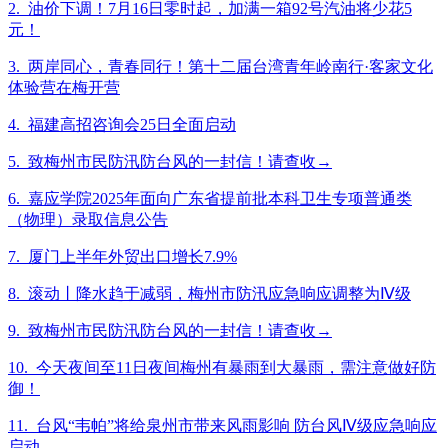
2. 油价下调！7月16日零时起，加满一箱92号汽油将少花5
元！
3. 两岸同心，青春同行！第十二届台湾青年岭南行·客家文化
体验营在梅开营
4. 福建高招咨询会25日全面启动
5. 致梅州市民防汛防台风的一封信！请查收→
6. 嘉应学院2025年面向广东省提前批本科卫生专项普通类
（物理）录取信息公告
7. 厦门上半年外贸出口增长7.9%
8. 滚动丨降水趋于减弱，梅州市防汛应急响应调整为Ⅳ级
9. 致梅州市民防汛防台风的一封信！请查收→
10. 今天夜间至11日夜间梅州有暴雨到大暴雨，需注意做好防
御！
11. 台风“韦帕”将给泉州市带来风雨影响 防台风Ⅳ级应急响应
启动