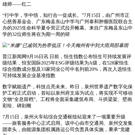
雄师——红二
“行中学，学中悟，知行合一促成长。”7月15日，由广州市正
心慈善基金会、广东梅县东山中学与广州泰和肿瘤医院联合主
办的2025生命科学夏令营正式拉开帷幕。来自广东梅县东山中
学的32位师生将在为期一周的研
晋江新闻网9月16日讯 日前，恒生指数公布恒生可持续发展评
级结果，恒安国际2025年ESG评级结果为A级，在528家恒生
综合指数成分股及33家同业公司中名列前20%，再次入选恒生
可持续发展企业基准指数
数字赋能遗产，科技点亮未来。昨日，泉州世界遗产数字化保
护工程正式启动，首站以泉州府文庙为试点，将实现不可移动
文物“全息留档”。工程将全面采集建筑布局、斗拱梁架、壁画
彩绘、碑刻雕
7月15日，泉州火车站综合交通枢纽站迎来了一项重要升级
——旅客服务中心正式启用。该中心由市交通局、泉州交发集
团牵头，由能源集团权属路运公司负责具体实施，秉承“党建