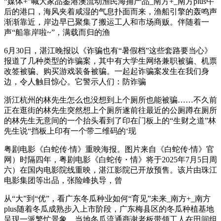
“媒体+”喊大家品鉴港澳流动渔民海捕产品_南方+_南方plus午
后的港口，海风夹着咸湿的气息扑面而来，渔船引擎的轰鸣声
渐渐靠近，岸边早已聚集了搬运工人和市场商贩。伴随着一
声“船靠岸啦~”，满载而归的渔
6月30日，湛江晚报以《诈骗也有“暑假档”这些套路要当心》
报道了几种类型的诈骗案，其中有大学生网络兼职被骗、机票
改签被骗、购买游戏装备被骗。一起起诈骗案发生在我们身
边，令人触目惊心。它警示人们：防诈骗
浙江杭州的林先生怎么也没想到上个厕所也能被骗……不久前
正在逛街的林先生突然想上个厕所遂前往最近的公厕蹲在厕所
的林先生无意间的一个抬头看到了印在门板上的“生财之道”林
先生说“挡板上印有一个带二维码的‘现
粤剧电影《白蛇传·情》重映海报。图片来自《白蛇传·情》官
网）时隔四年，粤剧电影《白蛇传・情》将于2025年7月5日周
六）在国内电影院线重映，湛江影院已开放预售。该片由珠江
电影集团等出品，张险峰执导，曾
从“大”到“优”，看广东冬瓜种业如何“育见”未来_南方+_南方
plus随着冬瓜成熟步入上市阶段，广东梅县区的冬瓜种植基地
呈现一派繁忙景象。当地冬瓜流通商谢老板带领工人在田间组