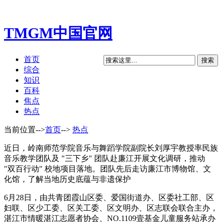
TMGM中国官网
首页
综合
知识
百科
焦点
热点
当前位置-->
首页
-->
热点
近日，岭南师范学院音乐与舞蹈学院副院长刘厚宇教授率民族
音乐教学团队及 "三下乡" 团队赴廉江开展文化调研，推动
"双百行动" 校地项目落地。团队先后走访廉江市博物馆、文
化馆，了解当地历史底蕴与非遗保护
6月28日，由共青团霞山区委、爱国街道办、区委社工部、区
妇联、区少工委、区关工委、区文明办、区志联会联合主办，
湛江市情暖湛江志愿者协会、NO.1109壹基金儿童服务站承办