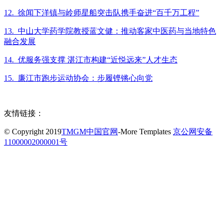
12. 徐闻下洋镇与岭师星船突击队携手奋进“百千万工程”
13. 中山大学药学院教授蓝文健：推动客家中医药与当地特色
融合发展
14. 优服务强支撑 湛江市构建“近悦远来”人才生态
15. 廉江市跑步运动协会：步履铿锵心向党
友情链接：
© Copyright 2019
TMGM中国官网
-More Templates
京公网安备
11000002000001号