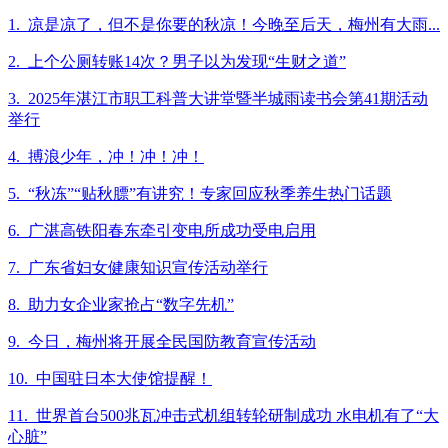
1. 凉是凉了，但不是你要的秋凉！今晚至后天，梅州有大雨...
2. 上个公厕转账14次？男子以为发现“生财之道”
3. 2025年湛江市职工科普大讲堂暨半城雨读书会第41期活动
举行
4. 搏浪少年，冲！冲！冲！
5. “秋冻”“贴秋膘”有讲究！专家回应秋季养生热门话题
6. 广湛高铁阳春东牵引变电所成功受电启用
7. 广东省妇女健康知识宣传活动举行
8. 助力女企业家抢占“数字先机”
9. 今日，梅州将开展全民国防教育宣传活动
10. 中国驻日本大使馆提醒！
11. 世界首台500兆瓦冲击式机组转轮研制成功 水电机有了“大
心脏”