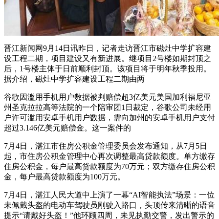
晋江新闻网9月14日讯昨日，记者走访晋江市磁灶中学扩容建
设工程二期，项目建设又有新进展。继项目2号楼如期封顶之
后，1号楼主体于日前顺利封顶。该项目将于明年秋季投用。
据介绍，磁灶中学扩容建设工程二期由两
谷歌因滥用手机用户数据被判赔偿超3亿美元美国加利福尼亚
州圣克拉拉高等法院的一个陪审团1日裁定，谷歌公司未经用
户许可滥用安卓手机用户数据，需向加州的安卓手机用户支付
超过3.146亿美元赔偿金。这一案件的
7月4日，湛江市住房公积金管理委员会发布通知，从7月5日
起，市住房公积金管理中心再次调整最高贷款额度。单方缴存
住房公积金，每户最高贷款额度为70万元；双方缴存住房公积
金，每户最高贷款额度为100万元。
7月4日，湛江人民大道中上演了一幕“AI智能执法”场景：一位
未佩戴头盔的电动车驾驶员刚驶入路口，头顶传来清晰的语音
提示“请戴好头盔！”他环顾四周，未见执勤交警，发出警示的