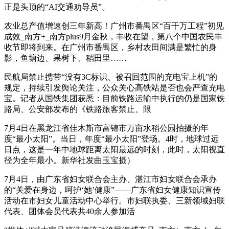
正是头顶的“AI交通劝导员”。
农业总产值增速创三年新高！广州市番禺区“百千万工程”初见
成效_南方+_南方plus9月金秋，丰收在望，第八个中国农民丰
收节即将到来。在广州市番禺区，乡村农田间满是繁忙的身
影，鱼塘边、果树下、稻田里……
民航局禁止携带“没有3C标识、被召回范围的充电宝上机”的
规定，持续引发舆论关注，公众关心高铁站是否也会严查充电
宝。记者从国铁集团获悉：目前铁路运输中执行的仍是国家铁
路局、公安部发布的《铁路旅客禁止、限
7月4日在黑龙江省佳木斯市富锦市万亩水稻公园拍摄的年
度“最小太阳”。当日，年度“最小太阳”登场。4时，地球过远
日点，这是一年中地球距离太阳最远的时刻，此时，太阳视直
径为全年最小。新华社发曲玉宝摄）
7月4日，由广东省妇女联合会主办、湛江市妇女联合会承办
的“关爱在身边，呵护‘她’健康”——广东省妇女健康知识宣传
活动在市妇女儿童活动中心举行。市妇联执委、三新领域妇联
代表、团体会员代表共40余人参加活