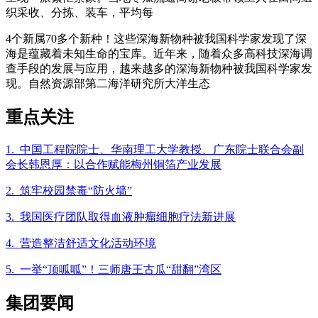
织采收、分拣、装车，平均每
4个新属70多个新种！这些深海新物种被我国科学家发现了深
海是蕴藏着未知生命的宝库。近年来，随着众多高科技深海调
查手段的发展与应用，越来越多的深海新物种被我国科学家发
现。自然资源部第二海洋研究所大洋生态
重点关注
1. 中国工程院院士、华南理工大学教授、广东院士联合会副
会长韩恩厚：以合作赋能梅州铜箔产业发展
2. 筑牢校园禁毒“防火墙”
3. 我国医疗团队取得血液肿瘤细胞疗法新进展
4. 营造整洁舒适文化活动环境
5. 一举“顶呱呱”！三师唐王古瓜“甜翻”湾区
集团要闻