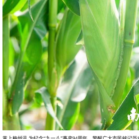
掌上梅州讯 为纪念“九一八”事变94周年，警醒广大市民铭记