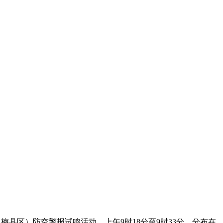
梅县区）防空警报试鸣活动。上午9时18分至9时33分，分布在