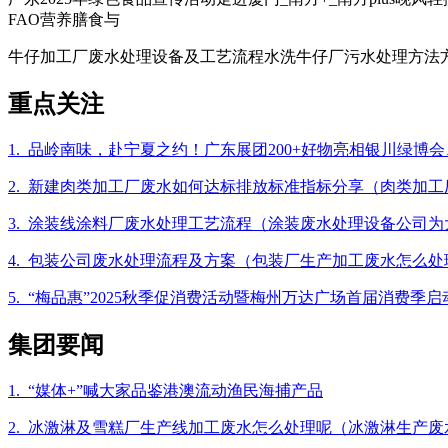
FAO营养膳食与
牛仔加工厂废水处理设备及工艺流程水洗牛仔厂污水处理方法方案） 标签
重点关注
1. 品岭南味，赴宁夏之约！广东展团200+好物亮相银川绿博
2. 新建肉类加工厂废水如何达标排放标准指标分享（肉类加
3. 涂装线涂料厂废水处理工艺流程（涂装废水处理设备公司
4. 包装公司废水处理流程及方案（包装厂生产加工废水怎么处
5. “梅品惠”2025秋季促消费活动暨梅州万达广场首届消费季启
集团要闻
1. “媒体+”喊大家品鉴港澳流动渔民海捕产品
2. 冰激淋及雪糕厂生产线加工废水怎么处理呢（冰激淋生产