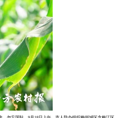
历史、勿忘国耻，9月18日上午，市人防办组织梅州城区含梅江区、