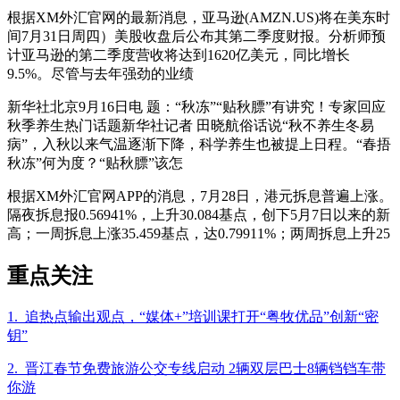
根据XM外汇官网的最新消息，亚马逊(AMZN.US)将在美东时
间7月31日周四）美股收盘后公布其第二季度财报。分析师预
计亚马逊的第二季度营收将达到1620亿美元，同比增长
9.5%。尽管与去年强劲的业绩
新华社北京9月16日电 题：“秋冻”“贴秋膘”有讲究！专家回应
秋季养生热门话题新华社记者 田晓航俗话说“秋不养生冬易
病”，入秋以来气温逐渐下降，科学养生也被提上日程。“春捂
秋冻”何为度？“贴秋膘”该怎
根据XM外汇官网APP的消息，7月28日，港元拆息普遍上涨。
隔夜拆息报0.56941%，上升30.084基点，创下5月7日以来的新
高；一周拆息上涨35.459基点，达0.79911%；两周拆息上升25
重点关注
1. 追热点输出观点，“媒体+”培训课打开“粤牧优品”创新“密
钥”
2. 晋江春节免费旅游公交专线启动 2辆双层巴士8辆铛铛车带
你游