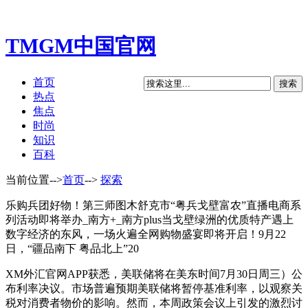
TMGM中国官网
首页
热点
焦点
时尚
知识
百科
当前位置-->
首页
-->
探索
乐购兵团好物！第三师图木舒克市“粤兵戈壁富农”直播电商系
列活动即将举办_南方+_南方plus当戈壁绿洲的优质特产遇上
数字经济的东风，一场火遍全网购物盛宴即将开启！9月22
日，“疆品南下 粤品北上”20
XM外汇官网APP获悉，美联储将在美东时间7月30日周三）公
布利率决议。市场普遍预期美联储将暂停基准利率，以观察关
税对消费者物价的影响。然而，本周政策会议上引发的激烈讨