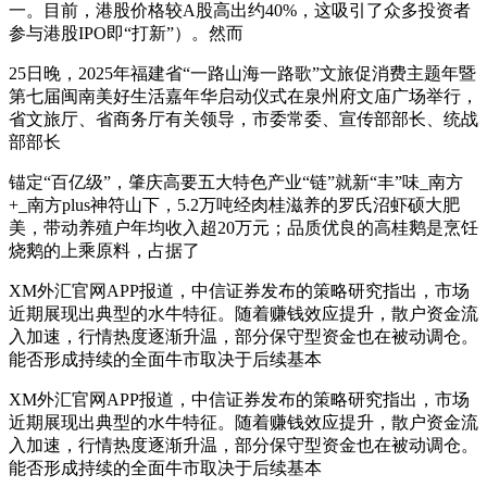
一。目前，港股价格较A股高出约40%，这吸引了众多投资者
参与港股IPO即“打新”）。然而
25日晚，2025年福建省“一路山海一路歌”文旅促消费主题年暨
第七届闽南美好生活嘉年华启动仪式在泉州府文庙广场举行，
省文旅厅、省商务厅有关领导，市委常委、宣传部部长、统战
部部长
锚定“百亿级”，肇庆高要五大特色产业“链”就新“丰”味_南方
+_南方plus神符山下，5.2万吨经肉桂滋养的罗氏沼虾硕大肥
美，带动养殖户年均收入超20万元；品质优良的高桂鹅是烹饪
烧鹅的上乘原料，占据了
XM外汇官网APP报道，中信证券发布的策略研究指出，市场
近期展现出典型的水牛特征。随着赚钱效应提升，散户资金流
入加速，行情热度逐渐升温，部分保守型资金也在被动调仓。
能否形成持续的全面牛市取决于后续基本
XM外汇官网APP报道，中信证券发布的策略研究指出，市场
近期展现出典型的水牛特征。随着赚钱效应提升，散户资金流
入加速，行情热度逐渐升温，部分保守型资金也在被动调仓。
能否形成持续的全面牛市取决于后续基本