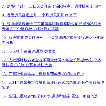
7. 趁热打“贴”，三伏天灸开启！温阳驱寒、调理脏腑正当时
8. 港元拆息普遍上升 一个月拆息回到1%水平
9. 熊海峰教授走进广东塔牌集团股份有限公司开展2025院士
专家入百企进百校（梅州行）活动
10. 新股前瞻|亦诺微医药：小众赛道的溶瘤免疫疗法商业化潜
力分析
11. 老人骑车迷路 泉厦联动搜救
12. 人社部释放养老金改革两大信号：年金长周期考核+个养
默认投资机制 公募有待扛大旗
13. 广东种业育珍品，樱桃番茄成粤西富民大产业
14. 2024年度泉州市金融创新项目评选结果揭晓 16个项目获得
奖励
15. 全国志愿服务“四个100”先进典型确定 晋江一项目入选