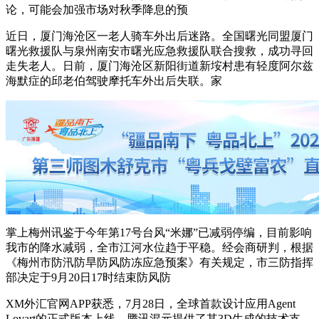
论，可能会加强市场对秋季降息的预
近日，厦门海沧区一老人骑车外出后迷路。全国曙光同盟厦门
曙光救援队与泉州南安市曙光应急救援队联合搜救，成功寻回
走失老人。日前，厦门海沧区新阳街道新垵村患有轻度阿尔兹
海默症的邱老伯驾驶摩托车外出后失联。家
掌上梅州讯鉴于今年第17号台风“米娜”已减弱停编，目前影响
我市的降水减弱，全市江河水位趋于平稳。经会商研判，根据
《梅州市防汛防旱防风防冻应急预案》有关规定，市三防指挥
部决定于9月20日17时结束防风防
XM外汇官网APP获悉，7月28日，全球首款设计应用Agent
Lovart的正式版本上线，腾讯混元提供了其3D生成的技术支