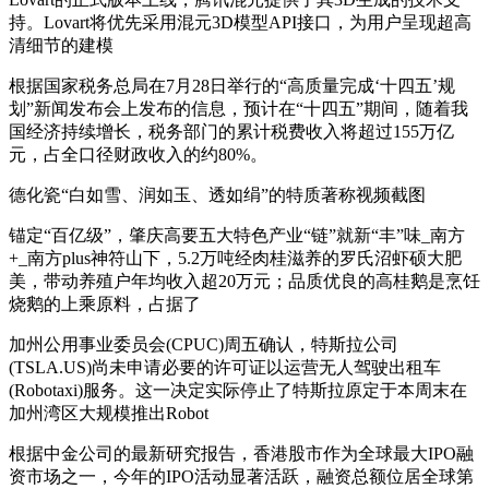
持。Lovart将优先采用混元3D模型API接口，为用户呈现超高
清细节的建模
根据国家税务总局在7月28日举行的“高质量完成‘十四五’规
划”新闻发布会上发布的信息，预计在“十四五”期间，随着我
国经济持续增长，税务部门的累计税费收入将超过155万亿
元，占全口径财政收入的约80%。
德化瓷“白如雪、润如玉、透如绢”的特质著称视频截图
锚定“百亿级”，肇庆高要五大特色产业“链”就新“丰”味_南方
+_南方plus神符山下，5.2万吨经肉桂滋养的罗氏沼虾硕大肥
美，带动养殖户年均收入超20万元；品质优良的高桂鹅是烹饪
烧鹅的上乘原料，占据了
加州公用事业委员会(CPUC)周五确认，特斯拉公司
(TSLA.US)尚未申请必要的许可证以运营无人驾驶出租车
(Robotaxi)服务。这一决定实际停止了特斯拉原定于本周末在
加州湾区大规模推出Robot
根据中金公司的最新研究报告，香港股市作为全球最大IPO融
资市场之一，今年的IPO活动显著活跃，融资总额位居全球第