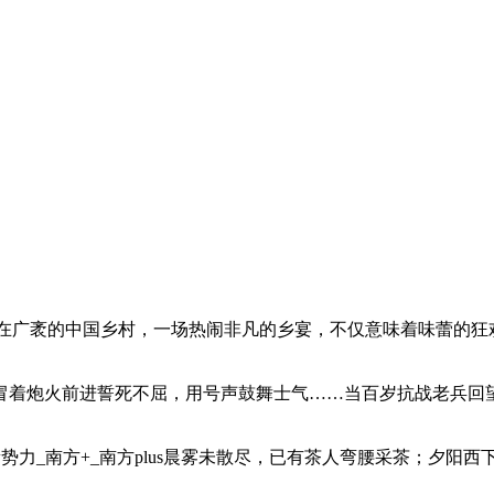
飘飘。在广袤的中国乡村，一场热闹非凡的乡宴，不仅意味着味蕾的
冒着炮火前进誓死不屈，用号声鼓舞士气……当百岁抗战老兵回
”新势力_南方+_南方plus晨雾未散尽，已有茶人弯腰采茶；夕