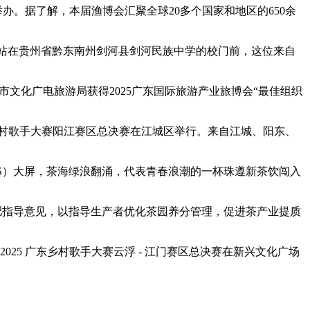
举办。据了解，本届渔博会汇聚全球20多个国家和地区的650余
一次站在贵州省黔东南州剑河县剑河民族中学的校门前，这位来自
州市文化广电旅游局获得2025广东国际旅游产业旅博会“最佳组织
5广东乡村歌手大赛阳江赛区总决赛在江城区举行。来自江城、阳东、
都IFS）大屏，茶海绿浪翻涌，代表青春浪潮的一杯珠遵新茶饮闯入
科学施肥指导意见，以指导生产者优化茶园养分管理，促进茶产业提质
，2025 广东乡村歌手大赛云浮 - 江门赛区总决赛在新兴文化广场