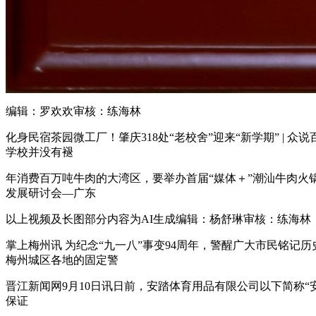
编辑：罗欢欢审核：练海林
化身民宿茶园微工厂！肇庆318处“老校舍”迎来“新学期” | 
学校并没有褪
年消费百万吨牛肉的大湾区，要举办首届“媒体＋”潮汕牛肉火锅文
发展研讨会—广东
以上视频及长图部分内容为AI生成编辑：杨舒琳审核：练海林
掌上梅州讯 为纪念“九一八”事变94周年，警醒广大市民铭记
梅州城区各地的固定警
晋江新闻网9月10日讯日前，安踏体育用品有限公司以下简称
保证