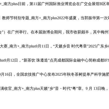
_南方plus日前，第11届广州国际渔业博览会在广交会展馆B区
师节特别专题_南方+_南方plus2022年盛夏，当郭振华第
旅博会”）在广州举行。在本届旅博会期间，我市收获颇丰，其中梅
大赛_南方+_南方plus9月11日，“天籁乡音 时代粤章”202
plus9月12日，“新茶饮 珠遵造”点亮成都国际金融中心简称成
lus9月16日，全国农技推广中心发布2025年秋冬茶树提单产
官_南方+_南方plus天籁“乡”音・时代“粤”章。9 月 13日晚