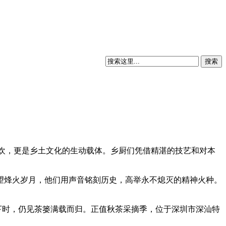
狂欢，更是乡土文化的生动载体。乡厨们凭借精湛的技艺和对本
望烽火岁月，他们用声音铭刻历史，高举永不熄灭的精神火种。
阳西下时，仍见茶篓满载而归。正值秋茶采摘季，位于深圳市深汕特