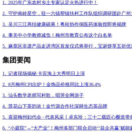
1. 2025年广东农村乡土专家认定火热进行中！
2. 守护南岭星空，驻一六镇帮镇扶村工作队组织调研团赴广
3. 吴川三江再结健康硕果！粤桂协作侗医药体验馆即将揭牌
4. 事关中小学教师减负！梅州市教育公布这个白名单
5. 麻章区非遗产品走进湾区首发仪式将举行，宝诞饼享五折优
集团要闻
1. 记者现场揭秘 卡宾海上大秀明日上演
2. 8月梅州CPI出炉！金饰品价格同比上涨36.4%
3. 汕头数学老师写村歌，唱哭全网游子
4. 莲花山下茶韵浓！金竹源合作社深耕生态茶品牌
5. 喜迎梅州妇代会 · 代表风采丨卓东玲：三十二载匠心酿造带
6. “小庭院”→“大产业”！梅州多部门联合启动“‘益企共赢’赋