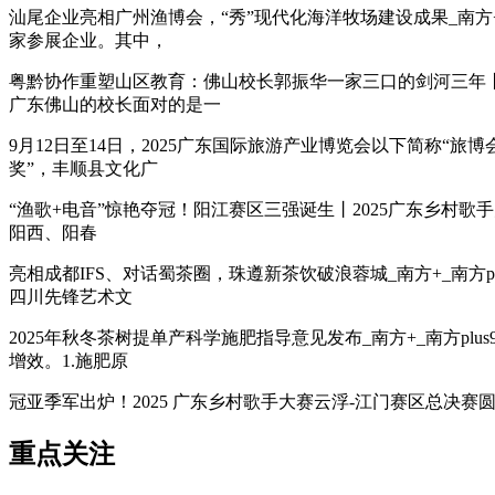
汕尾企业亮相广州渔博会，“秀”现代化海洋牧场建设成果_南方+
家参展企业。其中，
粤黔协作重塑山区教育：佛山校长郭振华一家三口的剑河三年丨教
广东佛山的校长面对的是一
9月12日至14日，2025广东国际旅游产业博览会以下简称“
奖”，丰顺县文化广
“渔歌+电音”惊艳夺冠！阳江赛区三强诞生丨2025广东乡村歌手
阳西、阳春
亮相成都IFS、对话蜀茶圈，珠遵新茶饮破浪蓉城_南方+_南方
四川先锋艺术文
2025年秋冬茶树提单产科学施肥指导意见发布_南方+_南方p
增效。1.施肥原
冠亚季军出炉！2025 广东乡村歌手大赛云浮-江门赛区总决赛圆满收
重点关注