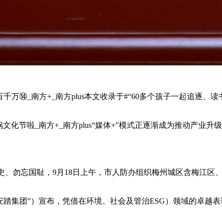
众说百千万⑭_南方+_南方plus本文收录于#“60多个孩子一起
化节啦_南方+_南方plus“媒体+”模式正逐渐成为推动产业升
历史、勿忘国耻，9月18日上午，市人防办组织梅州城区含梅江区、
“安踏集团”）宣布，凭借在环境、社会及管治ESG）领域的卓