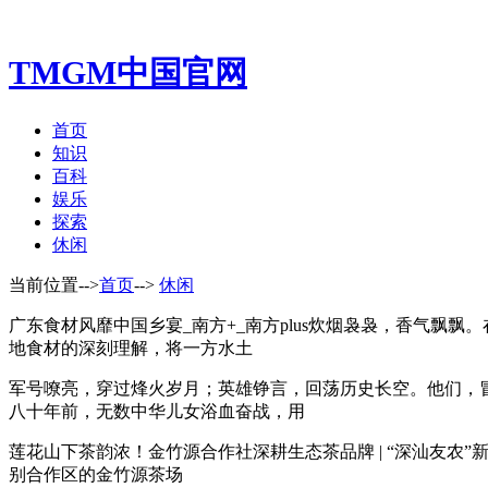
TMGM中国官网
首页
知识
百科
娱乐
探索
休闲
当前位置-->
首页
-->
休闲
广东食材风靡中国乡宴_南方+_南方plus炊烟袅袅，香气
地食材的深刻理解，将一方水土
军号嘹亮，穿过烽火岁月；英雄铮言，回荡历史长空。他们，
八十年前，无数中华儿女浴血奋战，用
莲花山下茶韵浓！金竹源合作社深耕生态茶品牌 | “深汕友农
别合作区的金竹源茶场