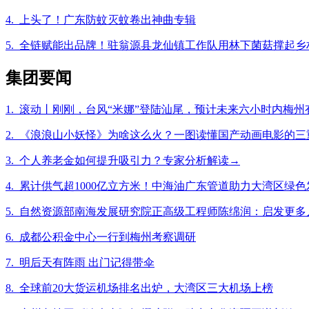
4. 上头了！广东防蚊灭蚊卷出神曲专辑
5. 全链赋能出品牌！驻翁源县龙仙镇工作队用林下菌菇撑起乡
集团要闻
1. 滚动丨刚刚，台风“米娜”登陆汕尾，预计未来六小时内梅
2. 《浪浪山小妖怪》为啥这么火？一图读懂国产动画电影的三
3. 个人养老金如何提升吸引力？专家分析解读→
4. 累计供气超1000亿立方米！中海油广东管道助力大湾区绿色
5. 自然资源部南海发展研究院正高级工程师陈绵润：启发更
6. 成都公积金中心一行到梅州考察调研
7. 明后天有阵雨 出门记得带伞
8. 全球前20大货运机场排名出炉，大湾区三大机场上榜