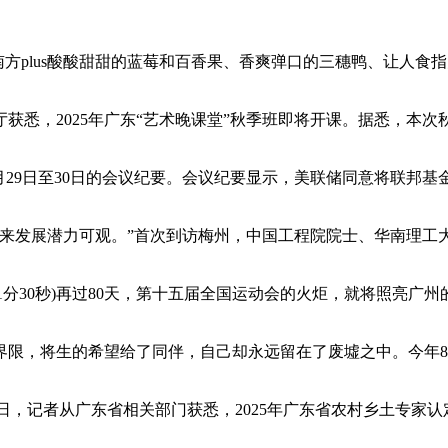
_南方plus酸酸甜甜的蓝莓和百香果、香爽弹口的三穗鸭、让人食指大
厅获悉，2025年广东“艺术晚课堂”秋季班即将开课。据悉，本次
月29日至30日的会议纪要。会议纪要显示，美联储同意将联邦基金利
未来发展潜力可观。”首次到访梅州，中国工程院院士、华南理工
共1分30秒)再过80天，第十五届全国运动会的火炬，就将照亮
限，将生的希望给了同伴，自己却永远留在了废墟之中。今年8
us近日，记者从广东省相关部门获悉，2025年广东省农村乡土