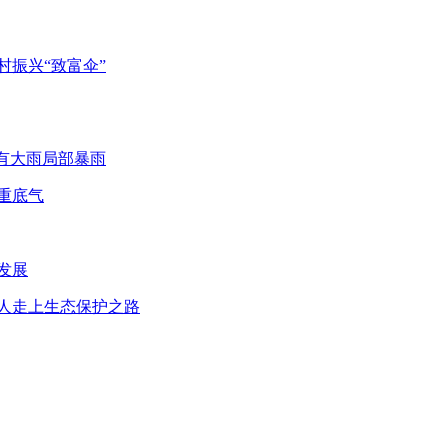
村振兴“致富伞”
州有大雨局部暴雨
重底气
发展
多人走上生态保护之路