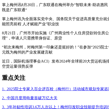
掌上梅州讯8月20日，广东联通在梅州举办“智联未来·助农惠
既是广东联通“
掌上梅州讯为全面落实党中央、国务院关于促进高质量充分就业
能照亮前程 人才赋能产业”职业技
8月21日，广州市开始实施《广州商业性个人住房贷款转住房
理”，申请人只需携带身份证、原贷
“初次来梅州，对梅州第一印象还是挺好的！”在参加“202
元既为梅州的产业发展建言献
近日，国际机场理事会ACI）发布2024年全球前20大货运机
空货运量强势反弹
重点关注
1. 2025院士专家入百企进百校（梅州行）活动城市规划专
2. 中国月度用电量首破万亿大关
3. 3年补贴性培训3.6万人次以上！梅州印发职业技能提升培