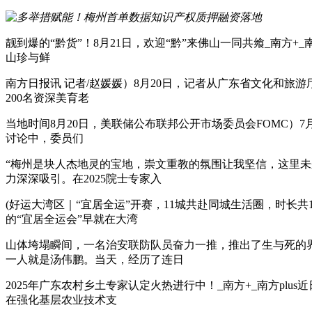
靓到爆的“黔货”！8月21日，欢迎“黔”来佛山一同共飨_南方+
山珍与鲜
南方日报讯 记者/赵媛媛）8月20日，记者从广东省文化和旅游
200名资深美育老
当地时间8月20日，美联储公布联邦公开市场委员会FOMC）7
讨论中，委员们
“梅州是块人杰地灵的宝地，崇文重教的氛围让我坚信，这里
力深深吸引。在2025院士专家入
(好运大湾区｜“宜居全运”开赛，11城共赴同城生活圈，时长
的“宜居全运会”早就在大湾
山体垮塌瞬间，一名治安联防队员奋力一推，推出了生与死的界
一人就是汤伟鹏。当天，经历了连日
2025年广东农村乡土专家认定火热进行中！_南方+_南方pl
在强化基层农业技术支