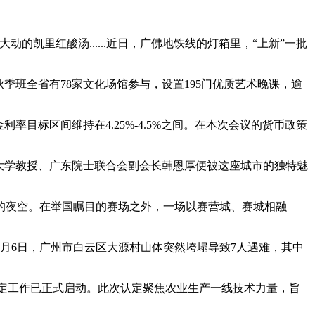
动的凯里红酸汤......近日，广佛地铁线的灯箱里，“上新”一批
秋季班全省有78家文化场馆参与，设置195门优质艺术晚课，逾
率目标区间维持在4.25%-4.5%之间。在本次会议的货币政策
大学教授、广东院士联合会副会长韩恩厚便被这座城市的独特魅
广州的夜空。在举国瞩目的赛场之外，一场以赛营城、赛城相融
月6日，广州市白云区大源村山体突然垮塌导致7人遇难，其中
专家认定工作已正式启动。此次认定聚焦农业生产一线技术力量，旨