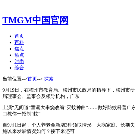
TMGM中国官网
首页
百科
焦点
热点
时尚
综合
当前位置-->
首页
-->
探索
9月19日，在梅州市教育局、梅州市民政局的指导下，梅州市
届理事会、监事会及领导机构，广东
上演“无间道”童谣大串烧改编“灭蚊神曲”……做好防蚊科普广东
口教你一招制“蚊”
自9月1日起，个人养老金新增3种领取情形，大病家庭、长期
施以来发展情况如何？接下来还可