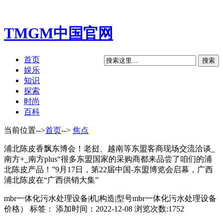
TMGM中国官网
首页
娱乐
知识
探索
时尚
百科
当前位置-->
首页
-->
焦点
浦北陈皮香飘东博会！老挝、越南等东盟客商现场交流洽谈_
南方+_南方plus“很多东盟国家的采购商都来品尝了咱们的浦
北陈皮产品！”9月17日，第22届中国-东盟博览会启幕，广西
浦北陈皮在“广西供销大集”
mbr一体化污水处理设备|机|构造|型号mbr一体化污水处理设备
价格） 标签： 添加时间：2022-12-08 浏览次数:1752