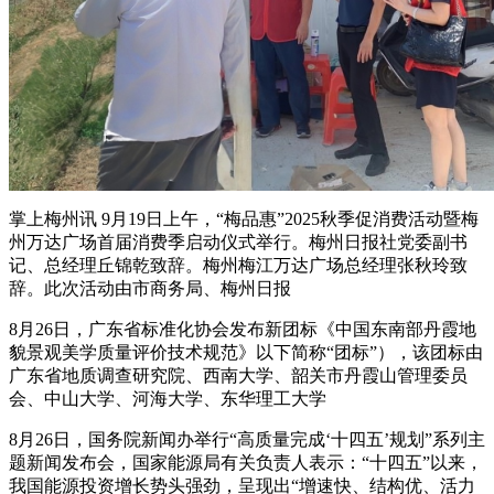
掌上梅州讯 9月19日上午，“梅品惠”2025秋季促消费活动暨梅
州万达广场首届消费季启动仪式举行。梅州日报社党委副书
记、总经理丘锦乾致辞。梅州梅江万达广场总经理张秋玲致
辞。此次活动由市商务局、梅州日报
8月26日，广东省标准化协会发布新团标《中国东南部丹霞地
貌景观美学质量评价技术规范》以下简称“团标”），该团标由
广东省地质调查研究院、西南大学、韶关市丹霞山管理委员
会、中山大学、河海大学、东华理工大学
8月26日，国务院新闻办举行“高质量完成‘十四五’规划”系列主
题新闻发布会，国家能源局有关负责人表示：“十四五”以来，
我国能源投资增长势头强劲，呈现出“增速快、结构优、活力