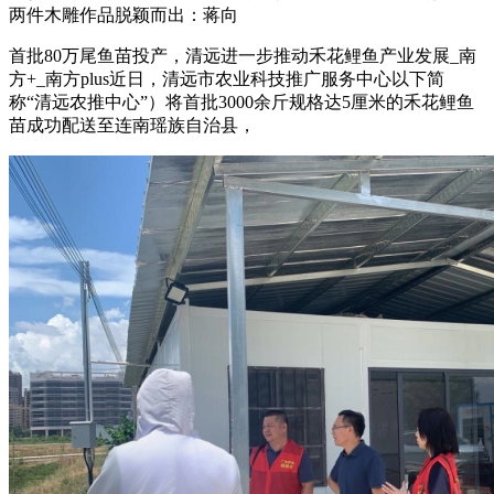
两件木雕作品脱颖而出：蒋向
首批80万尾鱼苗投产，清远进一步推动禾花鲤鱼产业发展_南
方+_南方plus近日，清远市农业科技推广服务中心以下简
称“清远农推中心”）将首批3000余斤规格达5厘米的禾花鲤鱼
苗成功配送至连南瑶族自治县，