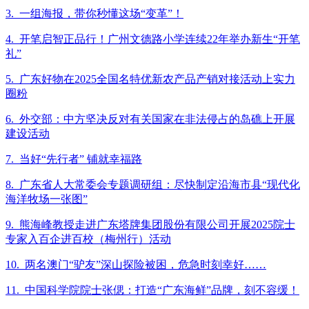
3. 一组海报，带你秒懂这场“变革”！
4. 开笔启智正品行！广州文德路小学连续22年举办新生“开笔
礼”
5. 广东好物在2025全国名特优新农产品产销对接活动上实力
圈粉
6. 外交部：中方坚决反对有关国家在非法侵占的岛礁上开展
建设活动
7. 当好“先行者” 铺就幸福路
8. 广东省人大常委会专题调研组：尽快制定沿海市县“现代化
海洋牧场一张图”
9. 熊海峰教授走进广东塔牌集团股份有限公司开展2025院士
专家入百企进百校（梅州行）活动
10. 两名澳门“驴友”深山探险被困，危急时刻幸好……
11. 中国科学院院士张偲：打造“广东海鲜”品牌，刻不容缓！