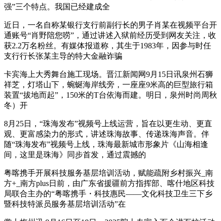
强”三个特点。我国已经建成全
近日，一名自称某银行支行前副行长的男子肖某在视频平台开
通账号“肖野陪您唠”，通过讲述入狱前经历受到网友关注，收
获2.2万名粉丝。有媒体报道称，其生于1983年，因参与时任
支行行长张某主导的特大金融诈骗
卡宾海上大秀舞台施工现场。晋江新闻网9月15日讯泉州石狮
祥芝，灯塔山下，蜿蜒海岸线旁，一座座9米高的巨型旅行箱
装置“拔地而起”，150米的T台依海而建。明日，泉州时尚周秋
冬）开
8月25日，“珠海发布”视频号上线运营，旨在以更生动、更直
观、更富感染力的形式，讲述珠海故事、传递珠海声音。伴
随“珠海发布”视频号上线，珠海最新城市形象片《山海相逢
间，这里是珠海》同步首发，通过震撼的
粤喀携手开展科技服务基层培训活动，赋能疏附乡村振兴_南
方+_南方plus日前，由广东省援疆前方指挥部、喀什地区科技
局联合主办的“粤喀携手・科技惠民——文化科技卫生三下乡
暨科技特派员服务基层培训活动”在