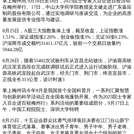
掌上梅州讯 9月16日至18日，2025院士专家入百企进百校活动
在梅州举行。17日，中山大学药学院教授蓝文健走进广东嘉应
制药股份有限公司，通过实地调研与座谈交流，为企业的高质
量发展提供专业指导与建议。
8月25日，A股三大指数集体上涨，截至收盘，上证指数涨
1.51%，深证成指涨2.26%，创业板指涨3%；北证50涨0.23%。
沪深两市成交额约31411.37亿元，较前一个交易日放量约
5944.28亿
8月26日，随着55402次试验列车从宜昌北站驶出，沪渝蓉高铁
武汉至宜昌段在完成联调联试后正式进入运行试验阶段。沪渝
蓉高铁武宜段起自武汉市，经天门市、荆门市，终至宜昌市，
正线全长313公里，设计时速3
掌上梅州讯今年9月是我国首个全国科普月，一系列汇聚智慧
与创新的科学活动正在全国各地蓬勃开展。作为2025院士专家
入百企进百校梅州行）系列活动的重要组成部分，9月17日上
午，中国工程院院士、深圳大学特聘
8月25日，十五运会群众比赛气排球项目决赛在江门台山新宁
体育馆正式落幕。赛事决出男子青年、男子中年、男子老将、
女子青年、女子中年、女子老将及男女混合七个组别的前三