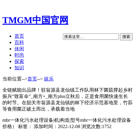
TMGM中国官网
首页
百科
休闲
时尚
探索
知识
当前位置-->
首页
-->
娱乐
全链赋能出品牌！驻翁源县龙仙镇工作队用林下菌菇撑起乡村
振兴“致富伞”_南方+_南方plus立秋后，正是食用菌快速生长
的时节。在韶关市翁源县龙仙镇的林下经济示范基地里，竹荪
等食用菌正破土而出，承载着当地
mbr一体化污水处理设备|机|构造|型号mbr一体化污水处理设备
价格） 标签： 添加时间：2022-12-08 浏览次数:1752