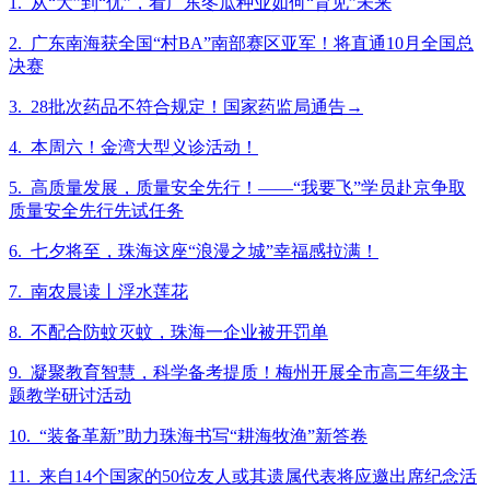
1. 从“大”到“优”，看广东冬瓜种业如何“育见”未来
2. 广东南海获全国“村BA”南部赛区亚军！将直通10月全国总
决赛
3. 28批次药品不符合规定！国家药监局通告→
4. 本周六！金湾大型义诊活动！
5. 高质量发展，质量安全先行！——“我要飞”学员赴京争取
质量安全先行先试任务
6. 七夕将至，珠海这座“浪漫之城”幸福感拉满！
7. 南农晨读丨浮水莲花
8. 不配合防蚊灭蚊，珠海一企业被开罚单
9. 凝聚教育智慧，科学备考提质！梅州开展全市高三年级主
题教学研讨活动
10. “装备革新”助力珠海书写“耕海牧渔”新答卷
11. 来自14个国家的50位友人或其遗属代表将应邀出席纪念活