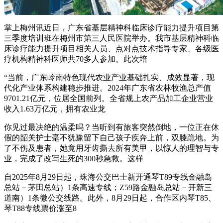
掌上梅州讯近日，广东省基层精神科临床诊疗能力提升项目第
三季度培训班在梅州市第三人民医院举办。我市基层精神科临
床诊疗能力提升项目相关人员、点对点技术指导专家、各级医
疗机构精神科医师共70多人参加。此次培
“当前，广东岭南特色现代农业产业基础扎实、成效显著，现
代化产业体系构建稳步推进。2024年广东省农林牧渔总产值
9701.21亿元，位居全国前列。全省规上农产品加工企业营业
收入1.63万亿元，拥有农业龙
你见过最决绝的温柔吗？当听到有旅客突然倒地，一位正在休
假的韶关护士毫不犹豫留下自己孩子疾奔上前，双膝跪地。为
了不伤及患者，她竟用牙齿撕去所有美甲，以惊人的理智与专
业，完成了改写生死的300秒急救。这样
自2025年8月29日起，珠海公交巴士新开通琴T89专线金融岛
总站－茅田总站）1条高速专线；Z59路金融岛总站－开新三
道南）1条微公交线路。此外，8月29日起，合作区内琴T85、
琴T88专线票价涨至8