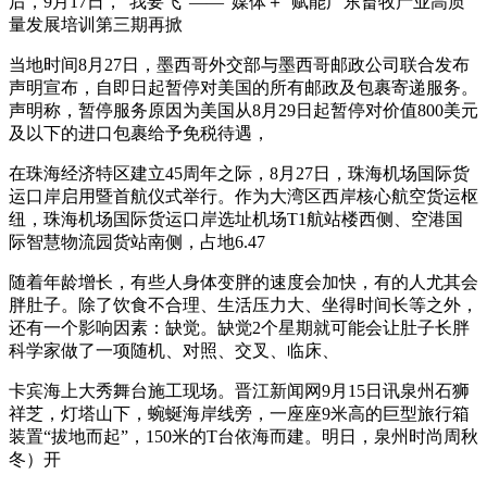
后，9月17日，“我要飞”——“媒体＋”赋能广东畜牧产业高质
量发展培训第三期再掀
当地时间8月27日，墨西哥外交部与墨西哥邮政公司联合发布
声明宣布，自即日起暂停对美国的所有邮政及包裹寄递服务。
声明称，暂停服务原因为美国从8月29日起暂停对价值800美元
及以下的进口包裹给予免税待遇，
在珠海经济特区建立45周年之际，8月27日，珠海机场国际货
运口岸启用暨首航仪式举行。作为大湾区西岸核心航空货运枢
纽，珠海机场国际货运口岸选址机场T1航站楼西侧、空港国
际智慧物流园货站南侧，占地6.47
随着年龄增长，有些人身体变胖的速度会加快，有的人尤其会
胖肚子。除了饮食不合理、生活压力大、坐得时间长等之外，
还有一个影响因素：缺觉。缺觉2个星期就可能会让肚子长胖
科学家做了一项随机、对照、交叉、临床、
卡宾海上大秀舞台施工现场。晋江新闻网9月15日讯泉州石狮
祥芝，灯塔山下，蜿蜒海岸线旁，一座座9米高的巨型旅行箱
装置“拔地而起”，150米的T台依海而建。明日，泉州时尚周秋
冬）开