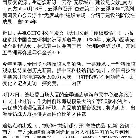
固废变资源，生态焕新绿：云浮“无废城市”建设见实效_南方
+_南方plus9月16日，云浮市召开“奋进第二个‘云浮30年’”系列
新闻发布会云浮市“无废城市”建设专场，介绍了建设的阶段性
成果。自2024年
近日，央视CCTC-4公号发文《大国长剑！硬核威慑！》，揭
秘多款中国自主研制的洲际弹道导弹。1980年，东风-5圆满完
成全射程试验，标志着中国拥有了第一代洲际弹道导弹。东风
五号洲际弹道导弹全长32.6
今年暑期，全国多地科技馆人潮涌动、一票难求，一些科技馆
观众接待量创历史新高。据中国科技馆初步统计，全国科技馆
暑期累计接待游客超3000万人次。“科技馆热”有何新特点、新
变化？记者走访一探究竟。——内容
8月27日，选址香山场大厦的全季酒店珠海市民中心迎宾路店
正式开业迎客，作为目前珠海规模最大的全季5.0版本酒店，
其优越的地理位置和环境，高品质的配套设施，将为商务、出
游等访珠人群提供更高性价比的入住选
追热点输出观点，“媒体+”培训课打开“粤牧优品”创新“密钥”_
南方+_南方plus继前两期创造超百万人在线学习的浓厚氛围