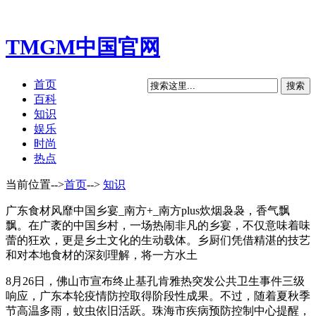
TMGM中国官网
首页
百科
知识
娱乐
时尚
热点
当前位置-->
首页
-->
知识
广东食材风靡中国乡宴_南方+_南方plus炊烟袅袅，香气飘
飘。在广袤的中国乡村，一场热闹非凡的乡宴，不仅意味着味
蕾的狂欢，更是乡土文化的生动载体。乡厨们凭借精湛的技艺
和对本地食材的深刻理解，将一方水土
8月26日，佛山市宣布终止基孔肯雅热突发公共卫生事件三级
响应，广东本轮疫情防控取得阶段性成果。不过，随着夏秋季
节高温多雨，蚊虫依旧活跃。珠海市疾病预防控制中心提醒，