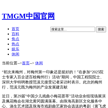
TMGM中国官网
首页
百科
焦点
热点
娱乐
休闲
当前位置-->
首页
-->
休闲
“初次来梅州，对梅州第一印象还是挺好的！”在参加“2025院
士专家入百企进百校梅州行）活动”期间，中国工程院院士、
深圳大学特聘教授范滇元接受记者采访时表示。此次的梅州
行，范滇元既为梅州的产业发展建言献
近日，第29届"中国少儿戏曲小梅花荟萃"活动业余组现场展演
及佩花晚会在湖北黄冈圆满落幕。由珠海高新区文化服务中
心、涤生艺术团及珠海市戏剧曲艺家协会选送的粤剧《黄飞虎