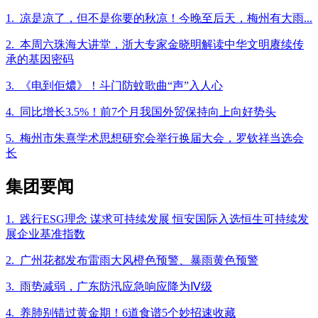
1. 凉是凉了，但不是你要的秋凉！今晚至后天，梅州有大雨...
2. 本周六珠海大讲堂，浙大专家金晓明解读中华文明赓续传
承的基因密码
3. 《电到佢燶》！斗门防蚊歌曲“声”入人心
4. 同比增长3.5%！前7个月我国外贸保持向上向好势头
5. 梅州市朱熹学术思想研究会举行换届大会，罗钦祥当选会
长
集团要闻
1. 践行ESG理念 谋求可持续发展 恒安国际入选恒生可持续发
展企业基准指数
2. 广州花都发布雷雨大风橙色预警、暴雨黄色预警
3. 雨势减弱，广东防汛应急响应降为Ⅳ级
4. 养肺别错过黄金期！6道食谱5个妙招速收藏