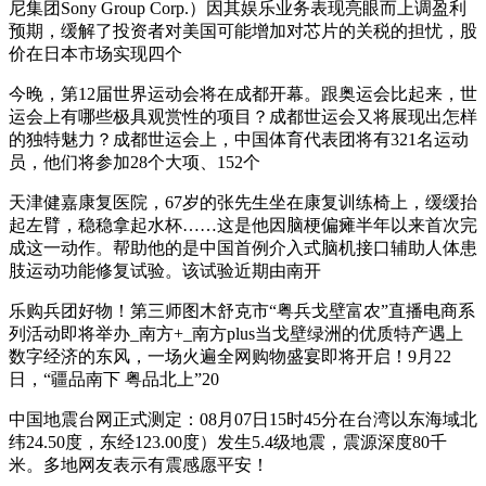
尼集团Sony Group Corp.）因其娱乐业务表现亮眼而上调盈利
预期，缓解了投资者对美国可能增加对芯片的关税的担忧，股
价在日本市场实现四个
今晚，第12届世界运动会将在成都开幕。跟奥运会比起来，世
运会上有哪些极具观赏性的项目？成都世运会又将展现出怎样
的独特魅力？成都世运会上，中国体育代表团将有321名运动
员，他们将参加28个大项、152个
天津健嘉康复医院，67岁的张先生坐在康复训练椅上，缓缓抬
起左臂，稳稳拿起水杯……这是他因脑梗偏瘫半年以来首次完
成这一动作。帮助他的是中国首例介入式脑机接口辅助人体患
肢运动功能修复试验。该试验近期由南开
乐购兵团好物！第三师图木舒克市“粤兵戈壁富农”直播电商系
列活动即将举办_南方+_南方plus当戈壁绿洲的优质特产遇上
数字经济的东风，一场火遍全网购物盛宴即将开启！9月22
日，“疆品南下 粤品北上”20
中国地震台网正式测定：08月07日15时45分在台湾以东海域北
纬24.50度，东经123.00度）发生5.4级地震，震源深度80千
米。多地网友表示有震感愿平安！