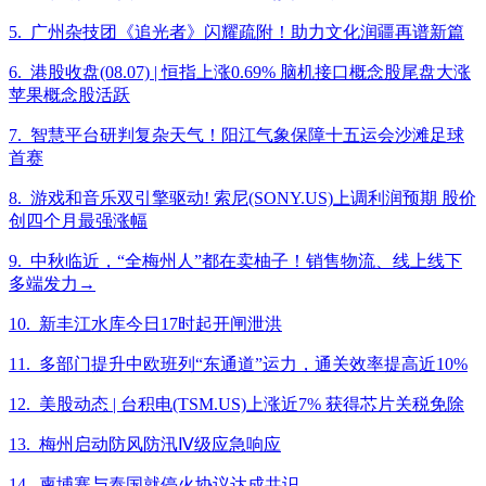
5. 广州杂技团《追光者》闪耀疏附！助力文化润疆再谱新篇
6. 港股收盘(08.07) | 恒指上涨0.69% 脑机接口概念股尾盘大涨
苹果概念股活跃
7. 智慧平台研判复杂天气！阳江气象保障十五运会沙滩足球
首赛
8. 游戏和音乐双引擎驱动! 索尼(SONY.US)上调利润预期 股价
创四个月最强涨幅
9. 中秋临近，“全梅州人”都在卖柚子！销售物流、线上线下
多端发力→
10. 新丰江水库今日17时起开闸泄洪
11. 多部门提升中欧班列“东通道”运力，通关效率提高近10%
12. 美股动态 | 台积电(TSM.US)上涨近7% 获得芯片关税免除
13. 梅州启动防风防汛Ⅳ级应急响应
14. 柬埔寨与泰国就停火协议达成共识