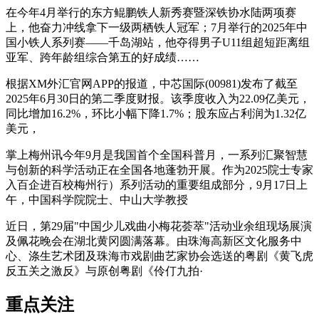
在今年4月举行的东方鲲鹏铁人新秀赛暨深铁协水陆两项赛
上，他奋力冲线拿下一级两栖铁人冠军；7月举行的2025年中
国小铁人系列赛——千岛湖站，他夺得男子U11组超短距离组
亚军、跨年龄组综合第五的好成绩……
根据XM外汇官网APP的报道，中芯国际(00981)发布了截至
2025年6月30日的第二季度财报。该季度收入为22.09亿美元，
同比增加16.2%，环比小幅下降1.7%；股东应占利润为1.32亿
美元，
掌上梅州讯今年9月是我国首个全国科普月，一系列汇聚智慧
与创新的科学活动正在全国各地蓬勃开展。作为2025院士专家
入百企进百校梅州行）系列活动的重要组成部分，9月17日上
午，中国科学院院士、中山大学教授
近日，第29届"中国少儿戏曲小梅花荟萃"活动业余组现场展演
及佩花晚会在湖北黄冈圆满落幕。由珠海高新区文化服务中
心、涤生艺术团及珠海市戏剧曲艺家协会选送的粤剧《黄飞虎
反五关之激反》与原创粤剧《伶仃九拍·
重点关注