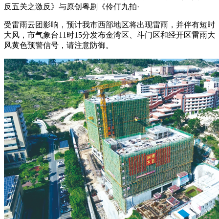
反五关之激反》与原创粤剧《伶仃九拍·
受雷雨云团影响，预计我市西部地区将出现雷雨，并伴有短时
大风，市气象台11时15分发布金湾区、斗门区和经开区雷雨大
风黄色预警信号，请注意防御。