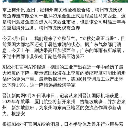
掌上梅州讯 近日，经梅州海关检验检疫合格，梅州市龙氏观
赏鱼养殖有限公司一批1423尾金鱼正式启程发往马来西亚。这
是梅州观赏鱼首次进入马来西亚市场，也是该公司时隔三年再
次重启海外业务。梅州市龙氏观赏鱼养
今天8月7日），我们迎来了立秋节气。“立秋处暑正当暑”，目
前我国大部地区还处于暑热难消的状态。据广东气象部门消
息，今天上午，副热带高压加强西伸，广东的降雨有所减弱，
不过中西部市县仍处于副热带高压边缘不
XM外汇官网APP报道，德国的工业产出在近一年中经历了最
大幅度的下降，暗示该国经济在上季度的萎缩程度可能比初步
估计的更为严重。最新数据显示，德国6月季调后工业产出环
比下降1.9%，这一降幅远超经济学家
晋江新闻网9月20日讯昨日，记者从泉州晋江国际机场获悉，
2025年冬航季，厦门航空将新开泉州—吉隆坡航班，并加密泉
州—新加坡航班，为泉州与东南亚地区的交流合作再添新动
力。根据安
根据XM外汇官网APP的消息，日本半导体及娱乐行业巨头索