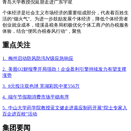
青岛大学教授倪延朋走进广东宇星
个体经济是社会主义市场经济的重要组成部分，代表着百姓生
活的“烟火气”。为进一步鼓励发展个体经济，降低个体经营者
创业就业成本，绩溪县税务局积极优化个体工商户的办税服务
体验，结合“便民办税春风行动”，聚焦
重点关注
1. 梅州启动防风防汛Ⅳ级应急响应
2. 美股Q2财报季开局强劲！企业盈利引擎持续发力有望支撑
涨势
3. 8元投注双色球 芜湖彩民中奖556万
4. 端午节假期消费市场平稳有序
5. 中山大学药学院教授蓝文健走进嘉应制药开展“院士专家入
百企进百校”活动
集团要闻