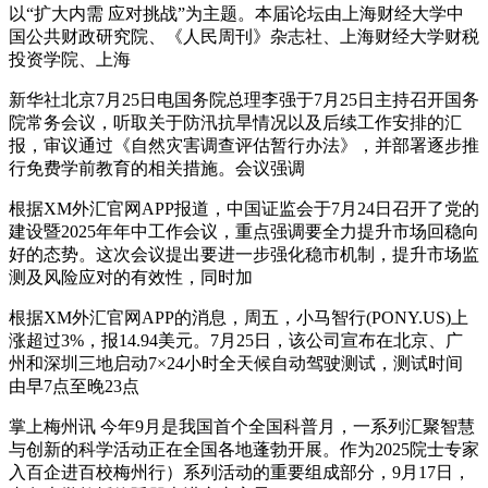
以“扩大内需 应对挑战”为主题。本届论坛由上海财经大学中
国公共财政研究院、《人民周刊》杂志社、上海财经大学财税
投资学院、上海
新华社北京7月25日电国务院总理李强于7月25日主持召开国务
院常务会议，听取关于防汛抗旱情况以及后续工作安排的汇
报，审议通过《自然灾害调查评估暂行办法》，并部署逐步推
行免费学前教育的相关措施。会议强调
根据XM外汇官网APP报道，中国证监会于7月24日召开了党的
建设暨2025年年中工作会议，重点强调要全力提升市场回稳向
好的态势。这次会议提出要进一步强化稳市机制，提升市场监
测及风险应对的有效性，同时加
根据XM外汇官网APP的消息，周五，小马智行(PONY.US)上
涨超过3%，报14.94美元。7月25日，该公司宣布在北京、广
州和深圳三地启动7×24小时全天候自动驾驶测试，测试时间
由早7点至晚23点
掌上梅州讯 今年9月是我国首个全国科普月，一系列汇聚智慧
与创新的科学活动正在全国各地蓬勃开展。作为2025院士专家
入百企进百校梅州行）系列活动的重要组成部分，9月17日，