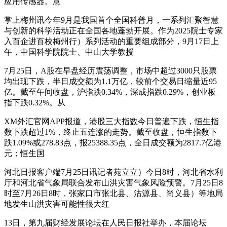
应用传感器。意
掌上梅州讯今年9月是我国首个全国科普月，一系列汇聚智慧
与创新的科学活动正在全国各地蓬勃开展。作为2025院士专家
入百企进百校梅州行）系列活动的重要组成部分，9月17日上
午，中国科学院院士、中山大学教授
7月25日，A股在早盘经历震荡调整，市场中超过3000只股票
均出现下跌，半日成交额为1.1万亿，较前个交易日缩量近95
亿。截至午间收盘，沪指跌0.34%，深成指跌0.29%，创业板
指下跌0.32%。从
XM外汇官网APP报道，港股三大指数今日普遍下跌，恒生指
数下跌超过1%，终止五连涨的走势。截至收盘，恒生指数下
跌1.09%或278.83点，报25388.35点，全日成交额为2817.7亿港
元；恒生国
河北日报客户端7月25日讯记者苑立立）今日8时，河北省水利
厅和河北省气象局联合发布山洪灾害气象风险预警。7月25日8
时至7月26日8时，张家口市张北县、沽源县、尚义县）等地局
地发生山洪灾害可能性很大红
13日，第九届财经发展论坛在人民日报社举办，本届论坛