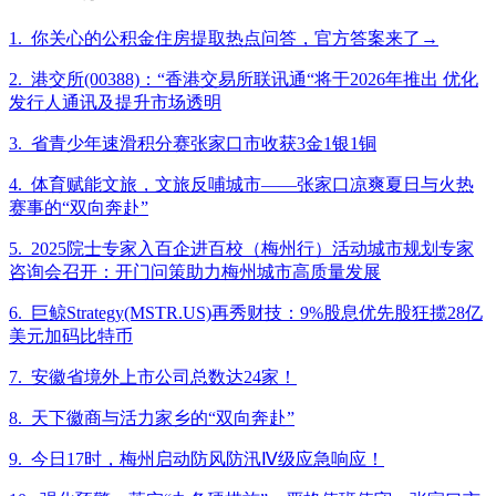
1. 你关心的公积金住房提取热点问答，官方答案来了→
2. 港交所(00388)：“香港交易所联讯通“将于2026年推出 优化
发行人通讯及提升市场透明
3. 省青少年速滑积分赛张家口市收获3金1银1铜
4. 体育赋能文旅，文旅反哺城市——张家口凉爽夏日与火热
赛事的“双向奔赴”
5. 2025院士专家入百企进百校（梅州行）活动城市规划专家
咨询会召开：开门问策助力梅州城市高质量发展
6. 巨鲸Strategy(MSTR.US)再秀财技：9%股息优先股狂揽28亿
美元加码比特币
7. 安徽省境外上市公司总数达24家！
8. 天下徽商与活力家乡的“双向奔赴”
9. 今日17时，梅州启动防风防汛Ⅳ级应急响应！