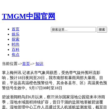
TMGM中国官网
首页
娱乐
探索
时尚
百科
焦点
当前位置-->
首页
-->
知识
掌上梅州讯 记者从市气象局获悉，受热带气旋外围环流影
响，预计18日夜间至20日，我市南部有暴雨局部大暴雨。目
前，平远县高温橙色预警信号、其余各县市、区）高温黄色预
警信号生效中。9月17日08时至18日
碧波渐阔鸥鸟归6月以来，察汗淖尔国家湿地公园迎来丰沛雨
季，湿地水域面积持续扩容，昔日干涸的盐斑地渐被碧波覆
盖。湿地管理中心工作人员通过无人机巡航监测发现，截至目