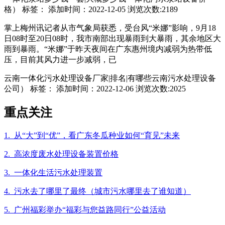
格） 标签： 添加时间：2022-12-05 浏览次数:2189
掌上梅州讯记者从市气象局获悉，受台风“米娜”影响，9月18
日08时至20日08时，我市南部出现暴雨到大暴雨，其余地区大
雨到暴雨。“米娜”于昨天夜间在广东惠州境内减弱为热带低
压，目前其风力进一步减弱，已
云南一体化污水处理设备厂家|排名|有哪些云南污水处理设备
公司） 标签： 添加时间：2022-12-06 浏览次数:2025
重点关注
1. 从“大”到“优”，看广东冬瓜种业如何“育见”未来
2. 高浓度废水处理设备装置价格
3. 一体化生活污水处理装置
4. 污水去了哪里了最终（城市污水哪里去了谁知道）
5. 广州福彩举办“福彩与您益路同行”公益活动