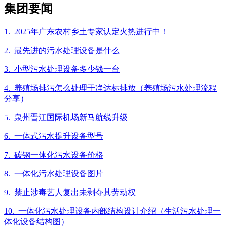
集团要闻
1. 2025年广东农村乡土专家认定火热进行中！
2. 最先进的污水处理设备是什么
3. 小型污水处理设备多少钱一台
4. 养殖场排污怎么处理干净达标排放（养殖场污水处理流程
分享）
5. 泉州晋江国际机场新马航线升级
6. 一体式污水提升设备型号
7. 碳钢一体化污水设备价格
8. 一体化污水处理设备图片
9. 禁止涉毒艺人复出未剥夺其劳动权
10. 一体化污水处理设备内部结构设计介绍（生活污水处理一
体化设备结构图）