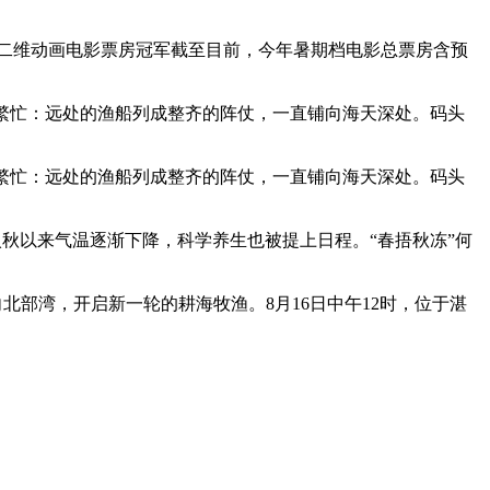
史二维动画电影票房冠军截至目前，今年暑期档电影总票房含预
一派繁忙：远处的渔船列成整齐的阵仗，一直铺向海天深处。码头
一派繁忙：远处的渔船列成整齐的阵仗，一直铺向海天深处。码头
，入秋以来气温逐渐下降，科学养生也被提上日程。“春捂秋冻”何
驶向北部湾，开启新一轮的耕海牧渔。8月16日中午12时，位于湛