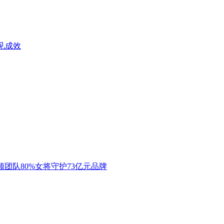
见成效
领团队80%女将守护73亿元品牌