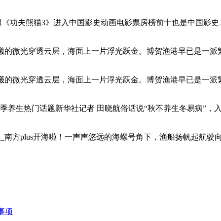
6亿超《功夫熊猫3》进入中国影史动画电影票房榜前十也是中国影
us晨曦的微光穿透云层，海面上一片浮光跃金。博贺渔港早已是
us晨曦的微光穿透云层，海面上一片浮光跃金。博贺渔港早已是
应秋季养生热门话题新华社记者 田晓航俗话说“秋不养生冬易病”
方+_南方plus开海啦！一声声悠远的海螺号角下，渔船扬帆起航
事项