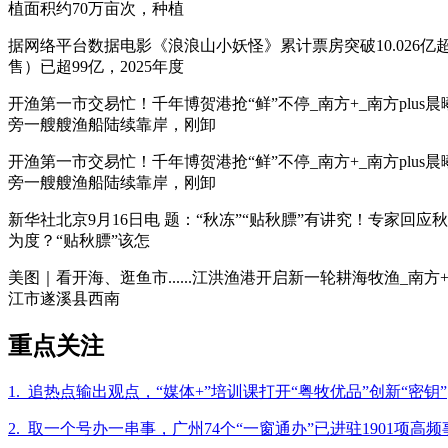
植面积约70万亩次，种植
据网络平台数据电影《浪浪山小妖怪》累计票房突破10.02
售）已超99亿，2025年度
开渔第一市交易忙！千年博贺港抢“鲜”不停_南方+_南方pl
旁一艘艘渔船陆续靠岸，刚卸
开渔第一市交易忙！千年博贺港抢“鲜”不停_南方+_南方pl
旁一艘艘渔船陆续靠岸，刚卸
新华社北京9月16日电 题：“秋冻”“贴秋膘”有讲究！专家回
为度？“贴秋膘”该怎
美图｜看开海、逛鱼市......江洪渔港开启新一轮耕海牧渔_南
江市遂溪县西南
重点关注
1. 追热点输出观点，“媒体+”培训课打开“粤牧优品”创新“密钥”
2. 取一个号办一串事，广州74个“一窗通办”已进驻1901项高频