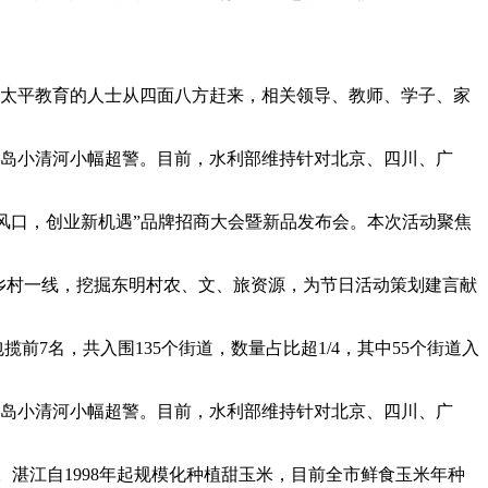
关心太平教育的人士从四面八方赶来，相关领导、教师、学子、家
半岛小清河小幅超警。目前，水利部维持针对北京、四川、广
业新风口，创业新机遇”品牌招商大会暨新品发布会。本次活动聚焦
乡村一线，挖掘东明村农、文、旅资源，为节日活动策划建言献
包揽前7名，共入围135个街道，数量占比超1/4，其中55个街道入
半岛小清河小幅超警。目前，水利部维持针对北京、四川、广
。湛江自1998年起规模化种植甜玉米，目前全市鲜食玉米年种