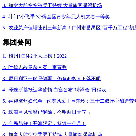
3. 加拿大航空空乘罢工持续 大量旅客滞留机场
4. 斗门“小飞手”夺得全国青少年无人机大赛一等奖
5. 农业总产值增速创三年新高！广州市番禺区“百千万工程”初
集团要闻
1. 梅州1集体2个人上榜！2022
2. 叶德志故意杀人案一审宣判
3. 尼日利亚一船只倾覆，仍有40多人下落不明
4. 泽连斯基抵达华盛顿 白宫公布“特泽会”日程表
5. 喜迎梅州妇代会 · 代表风采丨卓东玲：三十二载匠心酿造带
6. 珠海台风预警已解除，今明两日天气→
7. 全民品鲜！开渔限定，持续一个月！
8. 加拿大航空空乘罢工持续 大量旅客滞留机场