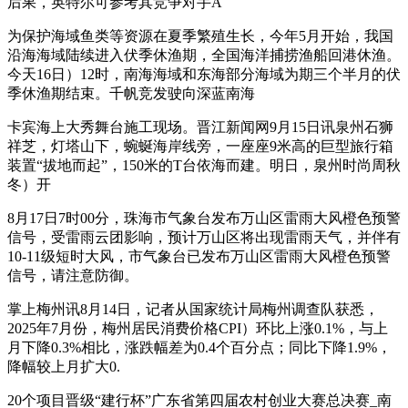
后果，英特尔可参考其竞争对手A
为保护海域鱼类等资源在夏季繁殖生长，今年5月开始，我国
沿海海域陆续进入伏季休渔期，全国海洋捕捞渔船回港休渔。
今天16日）12时，南海海域和东海部分海域为期三个半月的伏
季休渔期结束。千帆竞发驶向深蓝南海
卡宾海上大秀舞台施工现场。晋江新闻网9月15日讯泉州石狮
祥芝，灯塔山下，蜿蜒海岸线旁，一座座9米高的巨型旅行箱
装置“拔地而起”，150米的T台依海而建。明日，泉州时尚周秋
冬）开
8月17日7时00分，珠海市气象台发布万山区雷雨大风橙色预警
信号，受雷雨云团影响，预计万山区将出现雷雨天气，并伴有
10-11级短时大风，市气象台已发布万山区雷雨大风橙色预警
信号，请注意防御。
掌上梅州讯8月14日，记者从国家统计局梅州调查队获悉，
2025年7月份，梅州居民消费价格CPI）环比上涨0.1%，与上
月下降0.3%相比，涨跌幅差为0.4个百分点；同比下降1.9%，
降幅较上月扩大0.
20个项目晋级“建行杯”广东省第四届农村创业大赛总决赛_南