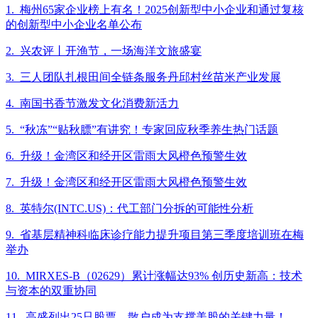
1. 梅州65家企业榜上有名！2025创新型中小企业和通过复核
的创新型中小企业名单公布
2. 兴农评丨开渔节，一场海洋文旅盛宴
3. 三人团队扎根田间全链条服务丹邱村丝苗米产业发展
4. 南国书香节激发文化消费新活力
5. “秋冻”“贴秋膘”有讲究！专家回应秋季养生热门话题
6. 升级！金湾区和经开区雷雨大风橙色预警生效
7. 升级！金湾区和经开区雷雨大风橙色预警生效
8. 英特尔(INTC.US)：代工部门分拆的可能性分析
9. 省基层精神科临床诊疗能力提升项目第三季度培训班在梅
举办
10. MIRXES-B（02629）累计涨幅达93% 创历史新高：技术
与资本的双重协同
11. 高盛列出25只股票，散户成为支撑美股的关键力量！