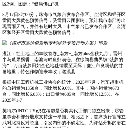
区2例。图源：“健康佛山”微
8月17日8时00分，珠海市气象台发布合作区、金湾区和经开区
雷雨大风黄色预警信号，受雷雨云团影响，预计我市南部将出
现雷雨天气，并伴有短时大风，市气象台已发布合作区、金湾
区和经开区雷雨大风黄色预警信号，
湛江：红土地上的丰收答卷_南方+_南方plus金秋九月，雷州
半岛瓜果飘香，南渡河畔鱼虾满仓。在徐闻县曲界镇“菠萝的
海”，万亩菠萝田如金色地毯铺展至天际；廉江市良垌镇的甘
薯地里，特色作物迎来丰收；遂溪县
根据中国工程机械工业协会的统计，2025年7月，汽车起重机
的总销量为1358台，同比增长9.6%。其中，国内销量为673
台，同比增长6.83%；出口量为685台，同比增长12.5%。在
2025年1-7
英特尔(INTC.US)仍在考虑是否将其代工部门独立出来，尽管
董事会和部分股东支持这一举措。相比之下，首席执行官陈立
武对此持反对态度，引发内部的不确定性。为评估分拆的潜在