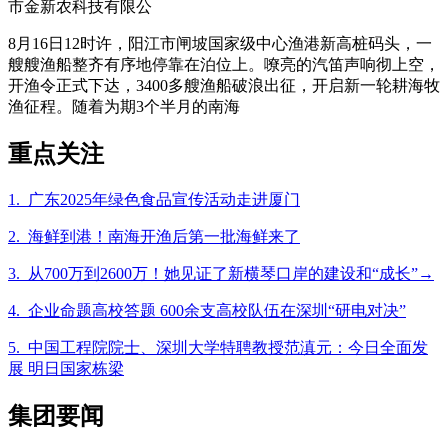
市金新农科技有限公
8月16日12时许，阳江市闸坡国家级中心渔港新高桩码头，一
艘艘渔船整齐有序地停靠在泊位上。嘹亮的汽笛声响彻上空，
开渔令正式下达，3400多艘渔船破浪出征，开启新一轮耕海牧
渔征程。随着为期3个半月的南海
重点关注
1. 广东2025年绿色食品宣传活动走进厦门
2. 海鲜到港！南海开渔后第一批海鲜来了
3. 从700万到2600万！她见证了新横琴口岸的建设和“成长”→
4. 企业命题高校答题 600余支高校队伍在深圳“研电对决”
5. 中国工程院院士、深圳大学特聘教授范滇元：今日全面发
展 明日国家栋梁
集团要闻