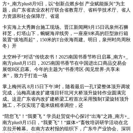
方+_南方plus8月9日，以“创新点燃乡创 产业赋能振兴”为主
题，由广东省农业农村厅联合省教育厅、省科学技术厅、省人
力资源和社会保障厅、省退
卡宾海上大秀舞台施工现场。晋江新闻网9月15日讯泉州石狮
祥芝，灯塔山下，蜿蜒海岸线旁，一座座9米高的巨型旅行箱
装置“拔地而起”，150米的T台依海而建。明日，泉州时尚周秋
冬）开
太空种子“对话”传统农书！2025南国书香节昨日启幕_南方+_
南方plus8月15日，2025南国书香节在中国进出口商品交易会
展馆B区启幕。今年的主题为“书香湾区·阅见世界·共享未
来”，致力于打造一场
掌上梅州讯 8月15日下午3时，随着最后一孔T梁整体顶升调坡
完成，汕梅高速改扩建项目轩坑河大桥顶升旋转作业圆满完
成。这是广东省内改扩建桥梁工程首次采用预制T梁旋转顶升
施工，不仅实现了毫米级精准调控，还
“陪您飞”！“我要飞＂学员赴贸促中心探讨“出海”之路_南方+_
南方plus9月15日，“我要飞”！“媒体+”畜牧培训研学活动在北
京拉开帷幕。在南方农村报的组织下，广东牛产业协会、深圳