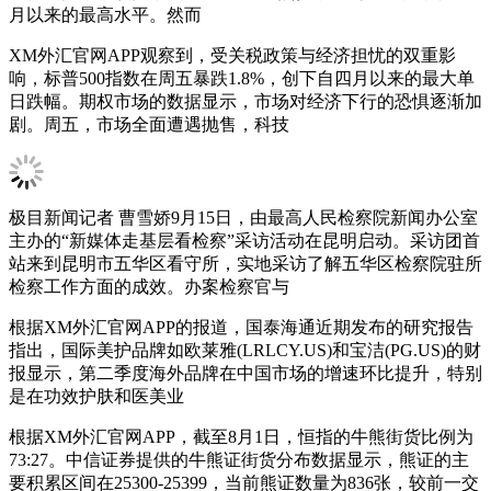
月以来的最高水平。然而
XM外汇官网APP观察到，受关税政策与经济担忧的双重影
响，标普500指数在周五暴跌1.8%，创下自四月以来的最大单
日跌幅。期权市场的数据显示，市场对经济下行的恐惧逐渐加
剧。周五，市场全面遭遇抛售，科技
极目新闻记者 曹雪娇9月15日，由最高人民检察院新闻办公室
主办的“新媒体走基层看检察”采访活动在昆明启动。采访团首
站来到昆明市五华区看守所，实地采访了解五华区检察院驻所
检察工作方面的成效。办案检察官与
根据XM外汇官网APP的报道，国泰海通近期发布的研究报告
指出，国际美护品牌如欧莱雅(LRLCY.US)和宝洁(PG.US)的财
报显示，第二季度海外品牌在中国市场的增速环比提升，特别
是在功效护肤和医美业
根据XM外汇官网APP，截至8月1日，恒指的牛熊街货比例为
73:27。中信证券提供的牛熊证街货分布数据显示，熊证的主
要积累区间在25300-25399，当前熊证数量为836张，较前一交