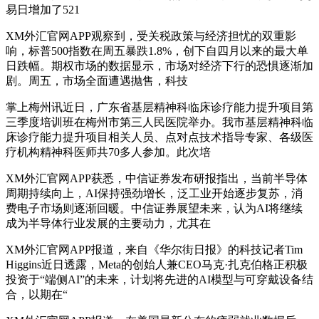
易日增加了521
XM外汇官网APP观察到，受关税政策与经济担忧的双重影
响，标普500指数在周五暴跌1.8%，创下自四月以来的最大单
日跌幅。期权市场的数据显示，市场对经济下行的恐惧逐渐加
剧。周五，市场全面遭遇抛售，科技
掌上梅州讯近日，广东省基层精神科临床诊疗能力提升项目第
三季度培训班在梅州市第三人民医院举办。我市基层精神科临
床诊疗能力提升项目相关人员、点对点技术指导专家、各级医
疗机构精神科医师共70多人参加。此次培
XM外汇官网APP获悉，中信证券发布研报指出，当前半导体
周期持续向上，AI保持强劲增长，泛工业开始逐步复苏，消
费电子市场则逐渐回暖。中信证券展望未来，认为AI将继续
成为半导体行业发展的主要动力，尤其在
XM外汇官网APP报道，来自《华尔街日报》的科技记者Tim
Higgins近日透露，Meta的创始人兼CEO马克·扎克伯格正积极
投资于“端侧AI”的未来，计划将先进的AI模型与可穿戴设备结
合，以期在“