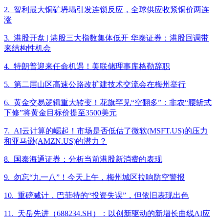
2. 智利最大铜矿坍塌引发连锁反应，全球供应收紧铜价两连
涨
3. 港股开盘 | 港股三大指数集体低开 华泰证券：港股回调带
来结构性机会
4. 特朗普迎来任命机遇！美联储理事库格勒辞职
5. 第二届山区高速公路改扩建技术交流会在梅州举行
6. 黄金交易逻辑重大转变！花旗罕见“空翻多”：非农“腰斩式
下修”将黄金目标价提至3500美元
7. AI云计算的崛起！市场是否低估了微软(MSFT.US)的压力
和亚马逊(AMZN.US)的潜力？
8. 国泰海通证券：分析当前港股新消费的表现
9. 勿忘“九一八”！今天上午，梅州城区拉响防空警报
10. 重磅减计，巴菲特的“投资失误”，但依旧表现出色
11. 天岳先进（688234.SH）：以创新驱动的新增长曲线AI应