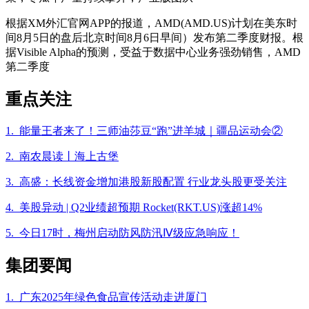
根据XM外汇官网APP的报道，AMD(AMD.US)计划在美东时
间8月5日的盘后北京时间8月6日早间）发布第二季度财报。根
据Visible Alpha的预测，受益于数据中心业务强劲销售，AMD
第二季度
重点关注
1. 能量王者来了！三师油莎豆“跑”进羊城｜疆品运动会②
2. 南农晨读丨海上古堡
3. 高盛：长线资金增加港股新股配置 行业龙头股更受关注
4. 美股异动 | Q2业绩超预期 Rocket(RKT.US)涨超14%
5. 今日17时，梅州启动防风防汛Ⅳ级应急响应！
集团要闻
1. 广东2025年绿色食品宣传活动走进厦门