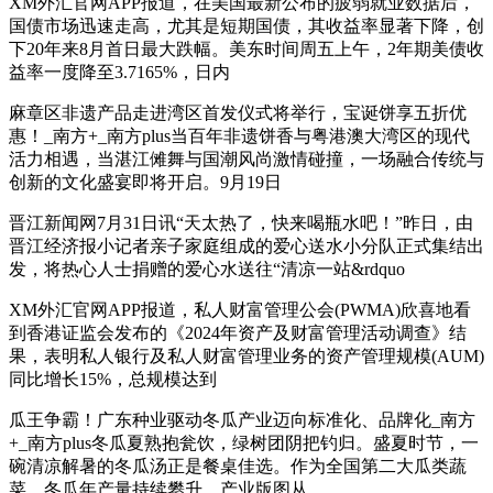
XM外汇官网APP报道，在美国最新公布的疲弱就业数据后，
国债市场迅速走高，尤其是短期国债，其收益率显著下降，创
下20年来8月首日最大跌幅。美东时间周五上午，2年期美债收
益率一度降至3.7165%，日内
麻章区非遗产品走进湾区首发仪式将举行，宝诞饼享五折优
惠！_南方+_南方plus当百年非遗饼香与粤港澳大湾区的现代
活力相遇，当湛江傩舞与国潮风尚激情碰撞，一场融合传统与
创新的文化盛宴即将开启。9月19日
晋江新闻网7月31日讯“天太热了，快来喝瓶水吧！”昨日，由
晋江经济报小记者亲子家庭组成的爱心送水小分队正式集结出
发，将热心人士捐赠的爱心水送往“清凉一站&rdquo
XM外汇官网APP报道，私人财富管理公会(PWMA)欣喜地看
到香港证监会发布的《2024年资产及财富管理活动调查》结
果，表明私人银行及私人财富管理业务的资产管理规模(AUM)
同比增长15%，总规模达到
瓜王争霸！广东种业驱动冬瓜产业迈向标准化、品牌化_南方
+_南方plus冬瓜夏熟抱瓮饮，绿树团阴把钓归。盛夏时节，一
碗清凉解暑的冬瓜汤正是餐桌佳选。作为全国第二大瓜类蔬
菜，冬瓜年产量持续攀升，产业版图从