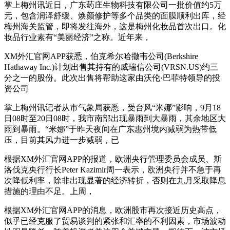
掌上梅州讯近日，广东药庄生物科技有限公司一批价值约5万
元，包含润泽舒缓、焕颜修护等多个品类的面膜顺利出库，经
梅州海关监管，即将发往海外，这是梅州化妆品首次出口。化
妆品行业素有“美丽经济”之称。近年来，
XM外汇官网APP获悉，伯克希尔哈撒韦公司(Berkshire
Hathaway Inc.)计划出售其持有的威瑞信公司(VRSN.US)约三
分之一的股份。此次出售将帮助这家由沃伦·巴菲特领导的投
资公司
掌上梅州讯记者从市气象局获悉，受台风“米娜”影响，9月18
日08时至20日08时，我市南部出现暴雨到大暴雨，其余地区大
雨到暴雨。“米娜”于昨天夜间在广东惠州境内减弱为热带低
压，目前其风力进一步减弱，已
根据XM外汇官网APP的报道，欧洲央行管理委员会成员、斯
洛伐克央行行长Peter Kazimir周一表示，欧洲央行并不急于再
次降低利率，除非出现显著的经济转折，否则在九月采取降息
措施的理由不足。上周，
根据XM外汇官网APP的消息，欧洲股市再次接近历史高点，
似乎已经克服了贸易谈判的紧张和汇率的不利因素，市场波动