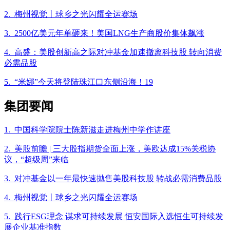
2. 梅州视觉丨球乡之光闪耀全运赛场
3. 2500亿美元年单砸来！美国LNG生产商股价集体飙涨
4. 高盛：美股创新高之际对冲基金加速撤离科技股 转向消费
必需品股
5. “米娜”今天将登陆珠江口东侧沿海！19
集团要闻
1. 中国科学院院士陈新滋走进梅州中学作讲座
2. 美股前瞻 | 三大股指期货全面上涨，美欧达成15%关税协
议，“超级周”来临
3. 对冲基金以一年最快速抛售美股科技股 转战必需消费品股
4. 梅州视觉丨球乡之光闪耀全运赛场
5. 践行ESG理念 谋求可持续发展 恒安国际入选恒生可持续发
展企业基准指数