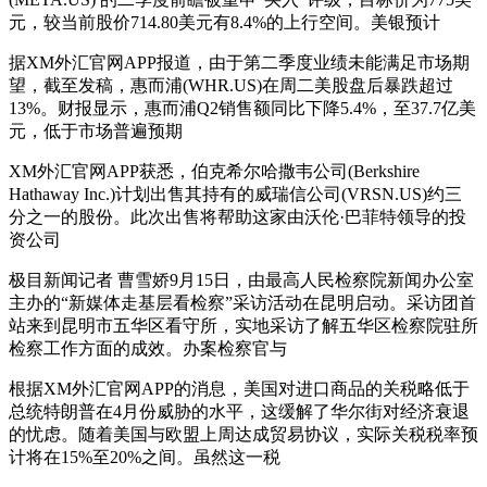
元，较当前股价714.80美元有8.4%的上行空间。美银预计
据XM外汇官网APP报道，由于第二季度业绩未能满足市场期
望，截至发稿，惠而浦(WHR.US)在周二美股盘后暴跌超过
13%。财报显示，惠而浦Q2销售额同比下降5.4%，至37.7亿美
元，低于市场普遍预期
XM外汇官网APP获悉，伯克希尔哈撒韦公司(Berkshire
Hathaway Inc.)计划出售其持有的威瑞信公司(VRSN.US)约三
分之一的股份。此次出售将帮助这家由沃伦·巴菲特领导的投
资公司
极目新闻记者 曹雪娇9月15日，由最高人民检察院新闻办公室
主办的“新媒体走基层看检察”采访活动在昆明启动。采访团首
站来到昆明市五华区看守所，实地采访了解五华区检察院驻所
检察工作方面的成效。办案检察官与
根据XM外汇官网APP的消息，美国对进口商品的关税略低于
总统特朗普在4月份威胁的水平，这缓解了华尔街对经济衰退
的忧虑。随着美国与欧盟上周达成贸易协议，实际关税税率预
计将在15%至20%之间。虽然这一税